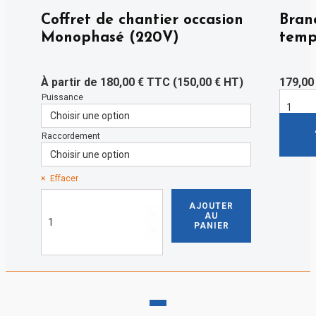
Coffret de chantier occasion
Bran
Monophasé (220V)
temp
À partir de
180,00
€
TTC (
150,00
€
HT)
179,0
Puissance
quantité
de
Branche
temporai
Raccordement
Effacer
quantité
AJOUTER
de
AU
Coffret
PANIER
de
chantier
occasion
Monophasé
(220V)