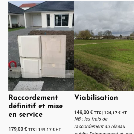
Raccordement
Viabilisation
définitif et mise
149,00
€
TTC |
124,17
€
HT
en service
NB : les frais de
raccordement au réseau
179,00
€
TTC |
149,17
€
HT
public, l'abonnement et vos