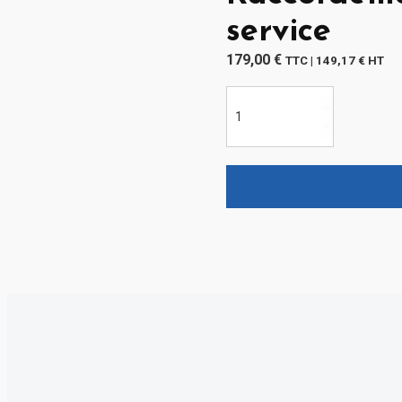
service
179,00
€
TTC |
149,17
€
HT
quantité
de
Raccordement
définitif
et
mise
en
service