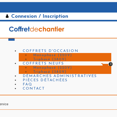
Connexion / Inscription
COFFRETS D'OCCASION
Monophasé (220V)
Triphasé (380V)
COFFRETS NEUFS
0
Monophasé (220V)
Triphasé (380V)
DÉMARCHES ADMINISTRATIVES
PIÈCES DÉTACHÉES
FAQ
CONTACT
ervice