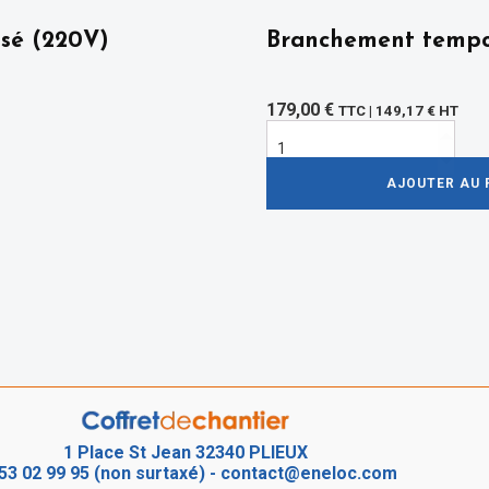
asé (220V)
Branchement tempo
179,00
€
TTC |
149,17
€
HT
quantité
de
Branchement
temporaire
AJOUTER AU 
1 Place St Jean 32340 PLIEUX
53 02 99 95 (non surtaxé)
-
contact@eneloc.com