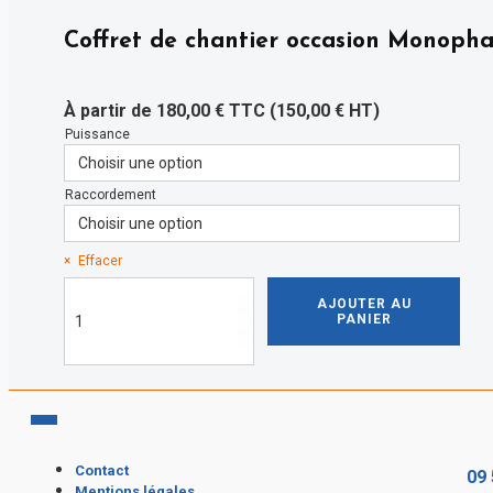
Coffret de chantier occasion Monoph
À partir de
180,00
€
TTC (
150,00
€
HT)
Puissance
Raccordement
Effacer
quantité
AJOUTER AU
de
PANIER
Coffret
de
chantier
occasion
Monophasé
(220V)
Contact
09 
Mentions légales