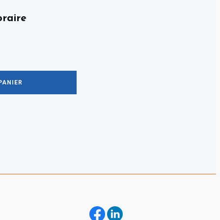
raire
PANIER