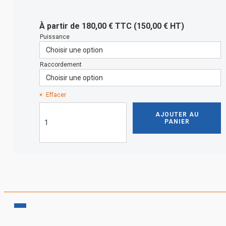
À partir de
180,00
€
TTC (
150,00
€
HT)
Puissance
Raccordement
Effacer
quantité
AJOUTER AU
de
PANIER
Coffret
de
chantier
occasion
Monophasé
(220V)