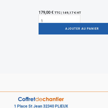
179,00
€
TTC |
149,17
€
HT
quantité
de
Branchement
temporaire
AJOUTER AU PANIER
1 Place St Jean 32340 PLIEUX