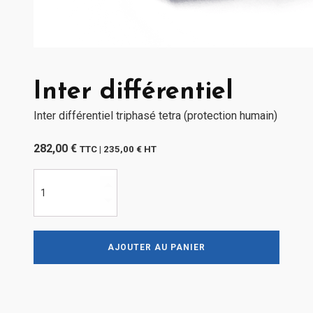
Inter différentiel
Inter différentiel triphasé tetra (protection humain)
282,00
€
TTC |
235,00
€
HT
quantité
de
Inter
différentiel
AJOUTER AU PANIER