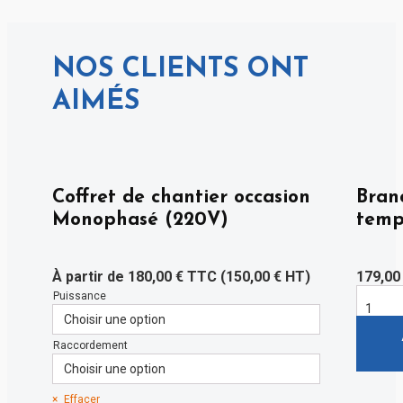
NOS CLIENTS ONT
AIMÉS
Coffret de chantier occasion
Bran
Monophasé (220V)
temp
À partir de
180,00
€
TTC (
150,00
€
HT)
179,0
Puissance
quantité
de
Branche
temporai
Raccordement
Effacer