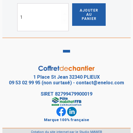
quantité
AJOUTER
de
AU
Coffret
PANIER
de
chantier
occasion
Monophasé
(220V)
1 Place St Jean 32340 PLIEUX
09 53 02 99 95 (non surtaxé)
-
contact@eneloc.com
SIRET
82799479900019
Marque 100% française
Création du site internet par le Studio MAWEB