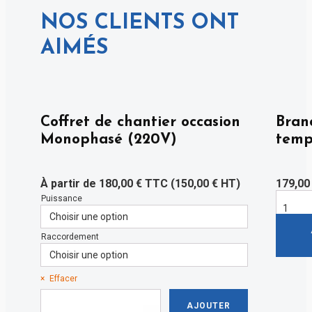
NOS CLIENTS ONT
AIMÉS
Coffret de chantier occasion
Bran
Monophasé (220V)
temp
À partir de
180,00
€
TTC (
150,00
€
HT)
179,0
Puissance
quantité
de
Branche
temporai
Raccordement
Effacer
quantité
AJOUTER
de