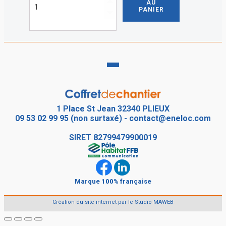
AU
Coffret
PANIER
de
chantier
occasion
Monophasé
(220V)
1 Place St Jean 32340 PLIEUX
09 53 02 99 95 (non surtaxé)
-
contact@eneloc.com
SIRET
82799479900019
Marque 100% française
Création du site internet par le Studio MAWEB