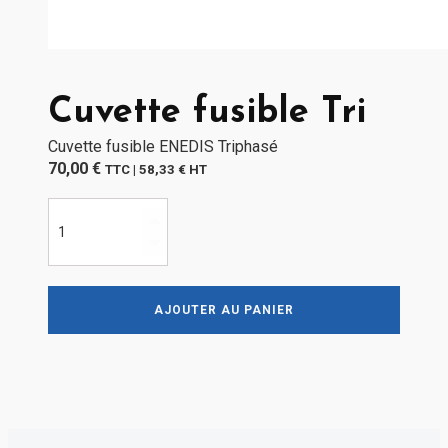
Cuvette fusible Tri
Cuvette fusible ENEDIS Triphasé
70,00
€
TTC |
58,33
€
HT
quantité
de
Cuvette
fusible
Tri
AJOUTER AU PANIER