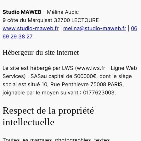
Studio MAWEB
- Mélina Audic
9 côte du Marquisat 32700 LECTOURE
www.studio-maweb.fr
|
melina@studio-maweb.fr
|
06
69 29 38 27
Hébergeur du site internet
Le site est hébergé par
LWS (www.lws.fr - Ligne Web
Services)
,
SAS
au capital de
500000
€, dont le siège
social est situé
10, Rue Penthièvre 75008 PARIS
,
joignable par le moyen suivant :
0177623003
.
Respect de la propriété
intellectuelle
Toutes les marques, photographies, textes,